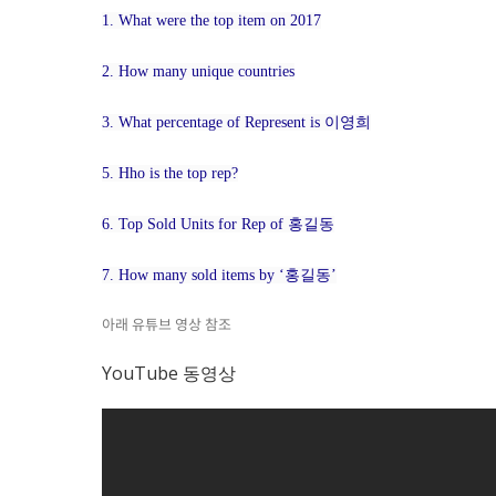
1. What were the top item on 2017
2. How many unique countries
3. What percentage of Represent is 이영희
5. Hho is the top rep?
6. Top Sold Units for Rep of 홍길동
7. How many sold items by ‘홍길동’
아래 유튜브 영상 참조
YouTube 동영상