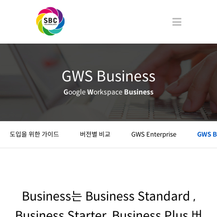
GWS Business
G
oogle
W
orkspace
Business
도입을 위한 가이드
버전별 비교
GWS Enterprise
GWS B
Business는 Business Standard ,
Business Starter, Business Plus 버