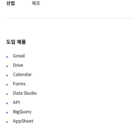
산업
제조
도입 제품
Gmail
Drive
Calendar
Forms
Data Studio
API
BigQuery
AppSheet