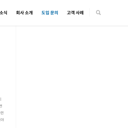
 소식
회사 소개
도입 문의
고객 사례
이
면
관련
해야