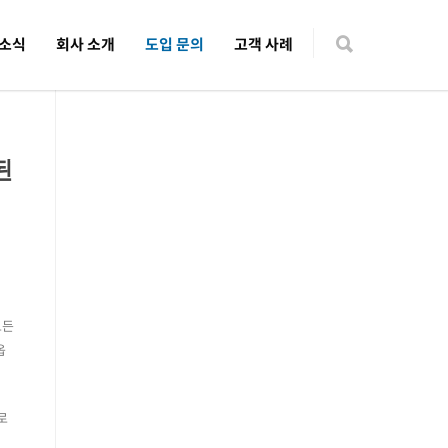
 소식
회사 소개
도입 문의
고객 사례
된
모든
옵
로