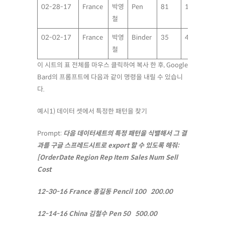
02-28-17
France
박영
Pen
81
19.99
철
02-02-17
France
박영
Binder
35
4.99
철
이 시트의 표 전체를 마우스 클릭하여 복사 한 후, Google
Bard의 프롬프트에 다음과 같이 명령을 내릴 수 있습니
다.
예시1) 데이터 셋에서 특정한 패턴을 찾기
Prompt:
다음 데이터세트의 특정 패턴을 식밸해서 그 결
과를 구글 스프레드시트로 export 할 수 있도록 해줘:
[OrderDate
Region
Rep
Item
Sales Num
Sell
Cost
12-30-16
France
홍길동
Pencil
100
200.00
12-14-16
China
김철수
Pen
50
500.00