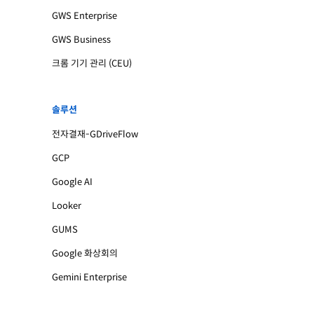
GWS Enterprise
GWS Business
크롬 기기 관리 (CEU)
솔루션
전자결재-GDriveFlow
GCP
Google AI
Looker
GUMS
Google 화상회의
Gemini Enterprise