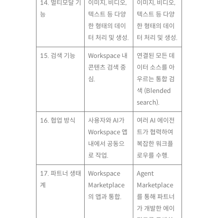
14. 멀티모달 기
이미지, 비디오,
이미지, 비디오,
능
텍스트 등 다양
텍스트 등 다양
한 형태의 데이
한 형태의 데이
터 처리 및 생성.
터 처리 및 생성.
15. 검색 기능
Workspace 내
연결된 모든 데
콘텐츠 검색 중
이터 소스를 아
심.
우르는 통합 검
색 (Blended
search).
16. 협업 방식
사용자와 AI가
여러 AI 에이전
Workspace 앱
트가 협력하여
내에서 공동으
복잡한 워크플
로 작업.
로우를 수행.
17. 파트너 생태
Workspace
Agent
계
Marketplace
Marketplace
의 앱과 통합.
를 통해 파트너
가 개발한 에이