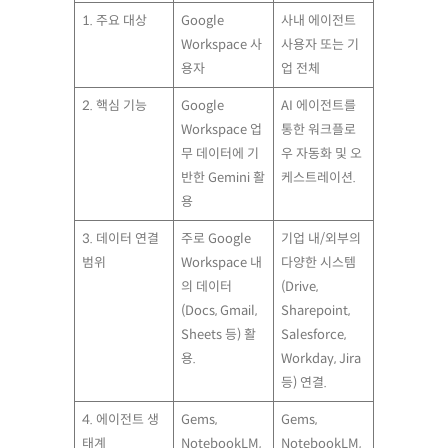
1. 주요 대상
Google
사내 에이전트
Workspace 사
사용자 또는 기
용자
업 전체
2. 핵심 기능
Google
AI 에이전트를
Workspace 업
통한 워크플로
무 데이터에 기
우 자동화 및 오
반한 Gemini 활
케스트레이션.
용
3. 데이터 연결
주로 Google
기업 내/외부의
범위
Workspace 내
다양한 시스템
의 데이터
(Drive,
(Docs, Gmail,
Sharepoint,
Sheets 등) 활
Salesforce,
용.
Workday, Jira
등) 연결.
4. 에이전트 생
Gems,
Gems,
태계
NotebookLM,
NotebookLM,