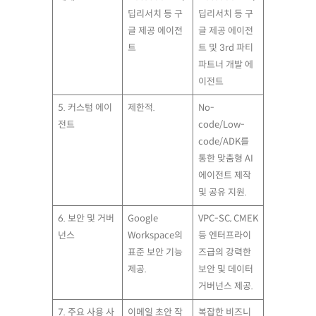
딥리서치 등 구
딥리서치 등 구
글 제공 에이전
글 제공 에이전
트
트 및 3rd 파티
파트너 개발 에
이전트
5. 커스텀 에이
제한적.
No-
전트
code/Low-
code/ADK를
통한 맞춤형 AI
에이전트 제작
및 공유 지원.
6. 보안 및 거버
Google
VPC-SC, CMEK
넌스
Workspace의
등 엔터프라이
표준 보안 기능
즈급의 강력한
제공.
보안 및 데이터
거버넌스 제공.
7. 주요 사용 사
이메일 초안 작
복잡한 비즈니