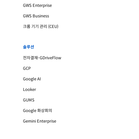
GWS Enterprise
GWS Business
크롬 기기 관리 (CEU)
솔루션
전자결재-GDriveFlow
GCP
Google AI
Looker
GUMS
Google 화상회의
Gemini Enterprise