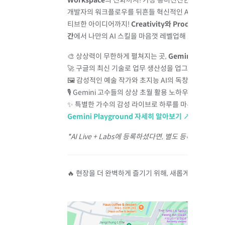
Workspace
의 진화까지! 가장 흥미진진한 방식으로 
개발자의 워크플로우를 뒤흔들 혁신적인
AI
솔루션부터,
티브한 아이디어까지!
Creativity
와
Productivity
가
간
에서 나만의
AI
스킬을 마음껏 레벨업해 보세요.
🎨 상상력이 무한하게 펼쳐지는 곳,
Gemini
for
Creat
🚀 구글의 최신 기술로 업무 생산성을 업그레이드하는
🖼 감성적인 예술 작가와 초지능
AI
의 독창적인 만남,
G
🎙
Gemini
고수들의 상상 초월 활용 노하우,
Gemini
U
✨ 특별한 가수의 감성 라이브로 하루를 마무리하는
Ge
Gemini
Playground
자세히 알아보기 ↗️
*
AI
Live
+
Labs
에 등록하셨다면, 별도 등록하지 않으셔
🔥 현장을 더 완벽하게 즐기기 위해, 새롭게 공개된
신제